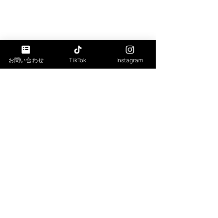
お問い合わせ
TikTok
Instagram
コメント
コメントを追加…
Bivi新さっぽろ様にてイエ
年末年始の休業
スタガールズパフォーマ
業開始日につい
ンスショーをしました！