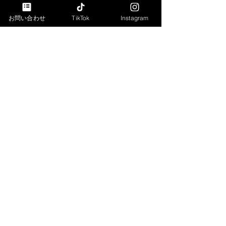
お問い合わせ
TikTok
Instagram
コメント
コメントを追加…
Bivi新さっぽろ様にてイエ
年末年始の休業
スタガールズパフォーマ
業開始日につい
ンスショーをしました！