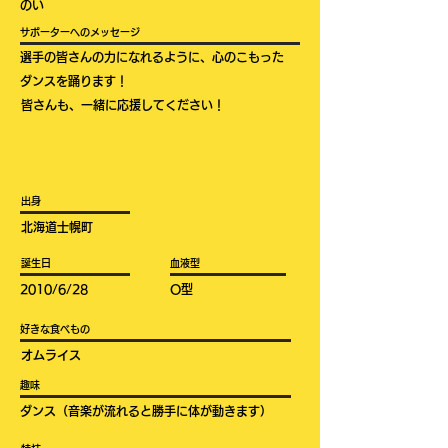
のい
​サポーターへのメッセージ
選手の皆さんの力になれるように、心のこもった
ダンスを踊ります！
皆さんも、一緒に応援してください！
​出身
北海道士幌町
​誕生日
​血液型
2010/6/28
​O型
​好きな食べもの
​オムライス
​趣味
ダンス（音楽が流れると勝手に体が動きます）