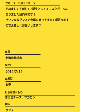
​サポーターへのメッセージ
初めまして！新しく2期生としてイエスタガールに
なりました日向海です！
パワフルなダンスで会場を盛り上げます頑張ります
のでよろしくお願いします♡
​出身
北海道札幌市
​誕生日
2015/7/15
​血液型
​Ｂ型
​好きな食べもの
さけるチーズ、マカロン
​趣味
​ダンス